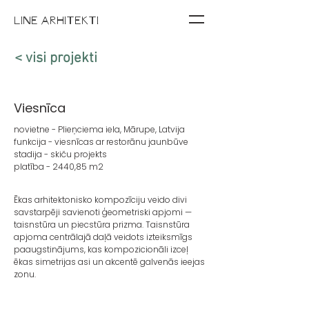
LINE ARHITEKTI
< visi projekti
Viesnīca
novietne - Plieņciema iela, Mārupe, Latvija
funkcija - viesnīcas ar restorānu jaunbūve
stadija - skiču projekts
platība - 2440,85 m2
Ēkas arhitektonisko kompozīciju veido divi
savstarpēji savienoti ģeometriski apjomi —
taisnstūra un piecstūra prizma. Taisnstūra
apjoma centrālajā daļā veidots izteiksmīgs
paaugstinājums, kas kompozicionāli izceļ
ēkas simetrijas asi un akcentē galvenās ieejas
zonu.