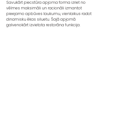
Savukārt piecstūra apjoma forma izriet no
vēlmes maksimāli un racionāli izmantot
pieejamo apbūves laukumu, vienlaikus radot
dinamisku ēkas siluetu. Šajā apjomā
galvenokārt izvietota restorāna funkcija.